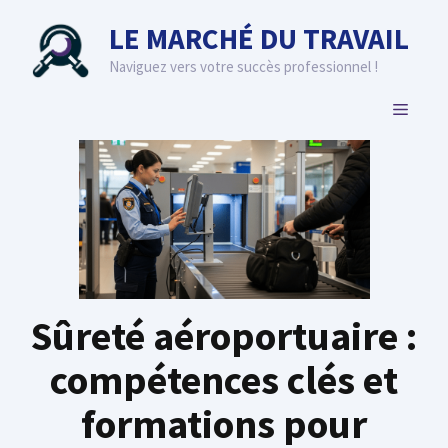
Aller
LE MARCHÉ DU TRAVAIL
au
contenu
Naviguez vers votre succès professionnel !
MENU
Sûreté aéroportuaire :
compétences clés et
formations pour